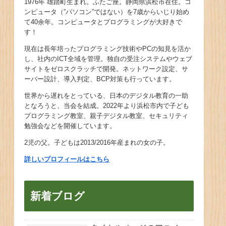
1976年 雄踏町生まれ。ふたご座。静岡県浜松市在住。コ
ンピュータ（”パソコン”ではない）を7歳からいじり始め
て40余年。コンピュータとプログラミングが大好きで
す！
現在は長年培ったプログラミング技術やPCの知見を活か
し、社内のICT全域を管理。独自の受注システムやウェブ
サイトをゼロスクラッチで開発。ネットワーク設定、サ
ーバー設計、導入判定、BCP対策も行っています。
世界から遅れをとっている、日本のデジタル教育の一助
となろうと、当会を結成。2022年より浜松市内で子ども
プログラミング教室、親子デジタル教室、セキュリティ
勉強会などを開催しています。
2児の父。子どもは2013/2016年産まれの女の子。
詳しいプロフィールはこちら
新着ブログ