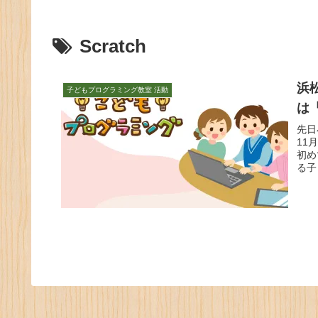
Scratch
浜
子どもプログラミング教室 活動
は
先日
11
初め
る子