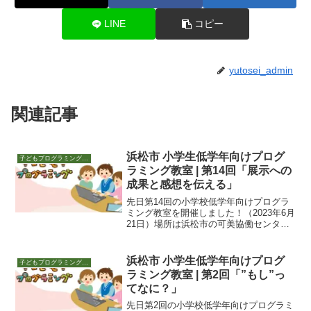
LINE
コピー
yutosei_admin
関連記事
浜松市 小学生低学年向けプログ
子どもプログラミング教室 活動
ラミング教室 | 第14回「展示への
成果と感想を伝える」
先日第14回の小学校低学年向けプログラ
ミング教室を開催しました！（2023年6月
21日）場所は浜松市の可美協働センタ
ー。夜18:30～19:30です。今回の参加者
は7人。可美協働センター主催 2023年6月
17日「可美おやこ講座 はじめての...
浜松市 小学生低学年向けプログ
子どもプログラミング教室 活動
ラミング教室 | 第2回「”もし”っ
てなに？」
先日第2回の小学校低学年向けプログラミ