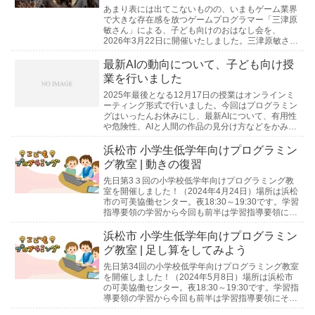
あまり表には出てこないものの、いまもゲーム業界
で大きな存在感を放つゲームプログラマー「三津原
敏さん」による、子ども向けのおはなし会を、
2026年3月22日に開催いたしました。三津原敏さん
にゲームしごとについてきいてみよう！え？あのゲ
ームも関...
最新AIの動向について、子ども向け授
業を行いました
2025年最後となる12月17日の授業はオンラインミ
ーティング形式で行いました。今回はプログラミン
グはいったんお休みにし、最新AIについて、有用性
や危険性、AIと人間の作品の見分け方などをかみ砕
いてお教えしました。特に本物そっくりの画像を
作...
浜松市 小学生低学年向けプログラミン
グ教室 | 動きの復習
先日第3３回の小学校低学年向けプログラミング教
室を開催しました！（2024年4月24日）場所は浜松
市の可美協働センター。夜18:30～19:30です。学習
指導要領の学習から今回も前半は学習指導要領にそ
った教材で、プログラムの学習を進めます。...
浜松市 小学生低学年向けプログラミン
グ教室 | 足し算をしてみよう
先日第34回の小学校低学年向けプログラミング教室
を開催しました！（2024年5月8日）場所は浜松市
の可美協働センター。夜18:30～19:30です。学習指
導要領の学習から今回も前半は学習指導要領にそっ
た教材で、プログラムの学習を進めます。ほ...