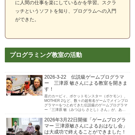
に人間の仕事を楽にしているかを学習。スクラ
ッチというソフトを知り、プログラムへの入門
ができた。
プログラミング教室の活動
2026-3-22 伝説級ゲームプログラマ
ー 三津原 敏さんによる教室を開きま
す！
星のカービィ、ポケットモンスター（ポケモン）、
MOTHER 2など、数々の超有名ゲームでメインプロ
グラマーをつとめてきた伝説級のゲームプログラマ
ー「三津原 敏（みつはら さとし）さん」が、あつ
まれ・ゆうとう生の授業にやってきます！大好きな
プ...
2026年3月22日開催「ゲームプログラ
マー 三津原敏さんによるおはなし会」
は大成功で終えることができました！