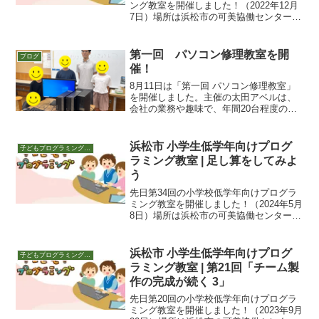
ング教室を開催しました！（2022年12月
7日）場所は浜松市の可美協働センター。
夜18:30～19:30です。今回の参加者は6
人。今回はそれぞれタブレットなりパソ
コンなりを持ってきてくれ、ひとり1台の
第一回 パソコン修理教室を開
ブログ
環...
催！
8月11日は「第一回 パソコン修理教室」
を開催しました。主催の太田アベルは、
会社の業務や趣味で、年間20台程度のパ
ソコン修理や新品組み立てを行っていま
す。その技術を子どもたちに教えていこ
うという企画になります。参加者は4人。
浜松市 小学生低学年向けプログ
子どもプログラミング教室 活動
（パソコンが3台...
ラミング教室 | 足し算をしてみよ
う
先日第34回の小学校低学年向けプログラ
ミング教室を開催しました！（2024年5月
8日）場所は浜松市の可美協働センター。
夜18:30～19:30です。学習指導要領の学
習から今回も前半は学習指導要領にそっ
た教材で、プログラムの学習を進めま
浜松市 小学生低学年向けプログ
子どもプログラミング教室 活動
す。ほ...
ラミング教室 | 第21回「チーム製
作の完成が続く 3」
先日第20回の小学校低学年向けプログラ
ミング教室を開催しました！（2023年9月