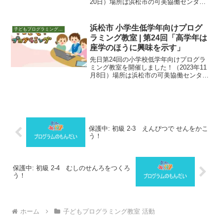
20日）場所は浜松市の可美協働センタ
ー。夜18:30～19:30です。新学習指導要
領に沿った授業2020年からはじまった、
プログラミングを含む授業要領「新学習
浜松市 小学生低学年向けプログ
子どもプログラミング教室 活動
指...
ラミング教室 | 第24回「高学年は
座学のほうに興味を示す」
先日第24回の小学校低学年向けプログラ
ミング教室を開催しました！（2023年11
月8日）場所は浜松市の可美協働センタ
ー。夜18:30～19:30です。いよいよ1周年
子育てに余裕ができたので始めた、あつ
まれ・ゆうとう生のプログラミング教
室。気...
保護中: 初級 2-3 えんぴつで せんをかこ
う！
保護中: 初級 2-4 むしのせんろをつくろ
う！
ホーム
子どもプログラミング教室 活動