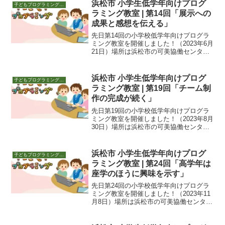
浜松市 小学生低学年向けプログ
子どもプログラミング教室 活動
ラミング教室 | 第14回「展示への
成果と感想を伝える」
先日第14回の小学校低学年向けプログラ
ミング教室を開催しました！（2023年6月
21日）場所は浜松市の可美協働センタ
ー。夜18:30～19:30です。今回の参加者
は7人。可美協働センター主催 2023年6月
17日「可美おやこ講座 はじめての...
浜松市 小学生低学年向けプログ
子どもプログラミング教室 活動
ラミング教室 | 第19回「チーム制
作の完成が続く」
先日第19回の小学校低学年向けプログラ
ミング教室を開催しました！（2023年8月
30日）場所は浜松市の可美協働センタ
ー。夜18:30～19:30です。「ばあいわ
け」の復習新しい子が入ったので、初期
のころに解説した「ばあいわけ（if）」の
浜松市 小学生低学年向けプログ
子どもプログラミング教室 活動
概要...
ラミング教室 | 第24回「高学年は
座学のほうに興味を示す」
先日第24回の小学校低学年向けプログラ
ミング教室を開催しました！（2023年11
月8日）場所は浜松市の可美協働センタ
ー。夜18:30～19:30です。いよいよ1周年
子育てに余裕ができたので始めた、あつ