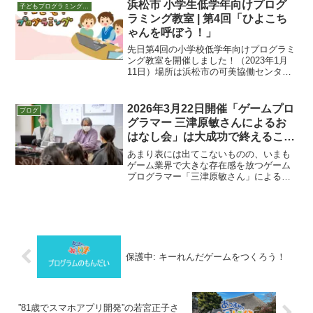
まれ・ゆうとう生のプログラミング教
浜松市 小学生低学年向けプログ
子どもプログラミング教室 活動
室。気...
ラミング教室 | 第4回「ひよこち
ゃんを呼ぼう！」
先日第4回の小学校低学年向けプログラミ
ング教室を開催しました！（2023年1月
11日）場所は浜松市の可美協働センタ
ー。夜18:30～19:30です。今回の参加者
は8人。今までは単体のスプライトを動か
すのみの授業でしたが、今回からは「メ
2026年3月22日開催「ゲームプロ
ブログ
ッセー...
グラマー 三津原敏さんによるお
はなし会」は大成功で終えること
ができました！
あまり表には出てこないものの、いまも
ゲーム業界で大きな存在感を放つゲーム
プログラマー「三津原敏さん」による、
子ども向けのおはなし会を、2026年3月
22日に開催いたしました。三津原敏さん
にゲームしごとについてきいてみよう！
え？あのゲームも関...
保護中: キーれんだゲームをつくろう！
”81歳でスマホアプリ開発”の若宮正子さ