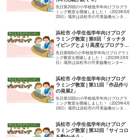
先日第20回の小学校低学年向けプログラ
ミング教室を開催しました！（2023年9月
20日）場所は浜松市の可美協働センタ
ー。夜18:30～19:30です。新学習指導要
領に沿った授業2020年からはじまった、
プログラミングを含む授業要領「新学習
浜松市 小学生低学年向けプログ
子どもプログラミング教室 活動
指...
ラミング教室 | 第8回「タッチタ
イピングとより高度なプログラ
ム」
先日第8回の小学校低学年向けプログラミ
ング教室を開催しました！（2023年3月8
日）場所は浜松市の可美協働センター。
夜18:30～19:30です。今回の参加者は7
人。前回に引き続き、タッチタイピング
を進める子はそのまま継続して練習しま
浜松市 小学生低学年向けプログ
子どもプログラミング教室 活動
す。加...
ラミング教室 | 第11回「作品作り
の発展2」
先日第10回の小学校低学年向けプログラ
ミング教室を開催しました！（2023年4月
19日）場所は浜松市の可美協働センタ
ー。夜18:30～19:30です。今回の参加者
は8人。6月の発表に向けて、作品作りの
継続をしていきます。前回の続きをそれ
浜松市 小学生低学年向けプログ
子どもプログラミング教室 活動
ぞれ...
ラミング教室 | 第32回「サイコロ
を動かそう」