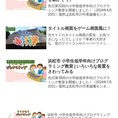
先日第32回の小学校低学年向けプログラ
ミング教室を開催しました！（2024年4月
10日）場所は浜松市の可美協働センタ
ー。夜18:30～19:30です。学習指導要領
の学習から今回も前半は学習指導要領に
そった教材で、プログラムの学習を進め
タイトル画面をゲーム画面風に！
ブログ
ます。...
当サイトのタイトル画面の変化、お気づ
きになったでしょうか？筆者の大好き
な、昔のファミコンやスーパーファミコ
ンのようなドット絵ゲーム風にアレンジ
してみました！最初はただの絵を貼り付
けようかと思いましたが、プログラミン
グ教室の講師として、ここは...
浜松市 小学生低学年向けプログ
子どもプログラミング教室 活動
ラミング教室 | いろいろな装置を
さわってみる
先日第38回の小学校低学年向けプログラ
ミング教室を開催しました！（2024年7月
10日）場所は浜松市の可美協働センタ
ー。夜18:30～19:30です。パソコンを飛
び出して遊ぶいままでスクラッチの基礎
を続けてきました。全員スクラッチにも
慣れ、...
浜松市 小学生低学年向けプログラミング