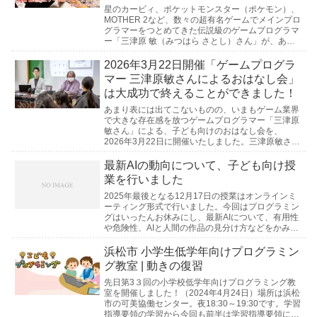
星のカービィ、ポケットモンスター（ポケモン）、
MOTHER 2など、数々の超有名ゲームでメインプロ
グラマーをつとめてきた伝説級のゲームプログラマ
ー「三津原 敏（みつはら さとし）さん」が、あつ
まれ・ゆうとう生の授業にやってきます！大好きな
プ...
2026年3月22日開催「ゲームプログラ
マー 三津原敏さんによるおはなし会」
は大成功で終えることができました！
あまり表には出てこないものの、いまもゲーム業界
で大きな存在感を放つゲームプログラマー「三津原
敏さん」による、子ども向けのおはなし会を、
2026年3月22日に開催いたしました。三津原敏さん
にゲームしごとについてきいてみよう！え？あのゲ
ームも関...
最新AIの動向について、子ども向け授
業を行いました
2025年最後となる12月17日の授業はオンラインミ
ーティング形式で行いました。今回はプログラミン
グはいったんお休みにし、最新AIについて、有用性
や危険性、AIと人間の作品の見分け方などをかみ砕
いてお教えしました。特に本物そっくりの画像を
作...
浜松市 小学生低学年向けプログラミン
グ教室 | 動きの復習
先日第3３回の小学校低学年向けプログラミング教
室を開催しました！（2024年4月24日）場所は浜松
市の可美協働センター。夜18:30～19:30です。学習
指導要領の学習から今回も前半は学習指導要領にそ