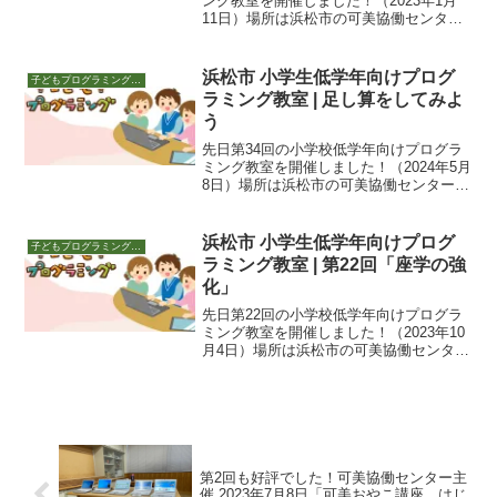
ング教室を開催しました！（2023年1月
11日）場所は浜松市の可美協働センタ
ー。夜18:30～19:30です。今回の参加者
は8人。今までは単体のスプライトを動か
すのみの授業でしたが、今回からは「メ
浜松市 小学生低学年向けプログ
子どもプログラミング教室 活動
ッセー...
ラミング教室 | 足し算をしてみよ
う
先日第34回の小学校低学年向けプログラ
ミング教室を開催しました！（2024年5月
8日）場所は浜松市の可美協働センター。
夜18:30～19:30です。学習指導要領の学
習から今回も前半は学習指導要領にそっ
た教材で、プログラムの学習を進めま
浜松市 小学生低学年向けプログ
子どもプログラミング教室 活動
す。ほ...
ラミング教室 | 第22回「座学の強
化」
先日第22回の小学校低学年向けプログラ
ミング教室を開催しました！（2023年10
月4日）場所は浜松市の可美協働センタ
ー。夜18:30～19:30です。座学を強化し
ていきます2020年からはじまった、プロ
グラミングを含む授業要領「新学習指導
要...
第2回も好評でした！可美協働センター主
催 2023年7月8日「可美おやこ講座 はじ