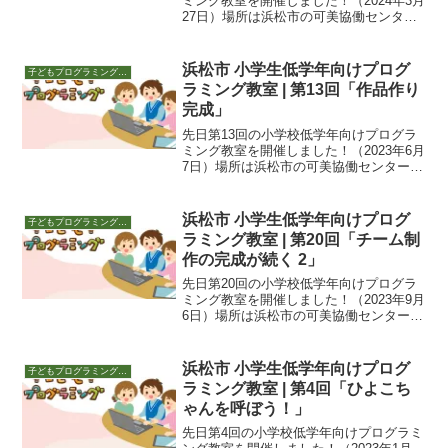
ミング教室を開催しました！（2024年3月
27日）場所は浜松市の可美協働センタ
ー。夜18:30～19:30です。学習指導要領
の学習から春休みも後半戦。子どもたち
は自由な春休みを満喫しているようで
浜松市 小学生低学年向けプログ
子どもプログラミング教室 活動
す。今回...
ラミング教室 | 第13回「作品作り
完成」
先日第13回の小学校低学年向けプログラ
ミング教室を開催しました！（2023年6月
7日）場所は浜松市の可美協働センター。
夜18:30～19:30です。今回の参加者は7
人。6月の発表用に全員に仕上げの日とな
りました。全員が完成し、動画を撮り終
浜松市 小学生低学年向けプログ
子どもプログラミング教室 活動
え...
ラミング教室 | 第20回「チーム制
作の完成が続く 2」
先日第20回の小学校低学年向けプログラ
ミング教室を開催しました！（2023年9月
6日）場所は浜松市の可美協働センター。
夜18:30～19:30です。AIの基礎知識広が
りを見せるChatGPTなどのジェネレーテ
ィブAI。さまざまな質問にまるで...
浜松市 小学生低学年向けプログ
子どもプログラミング教室 活動
ラミング教室 | 第4回「ひよこち
ゃんを呼ぼう！」
先日第4回の小学校低学年向けプログラミ