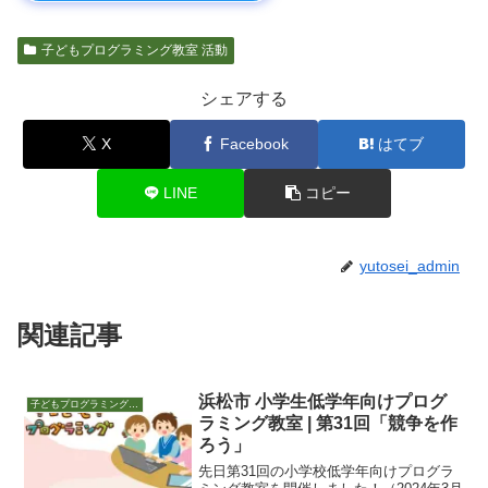
子どもプログラミング教室 活動
シェアする
X
Facebook
はてブ
LINE
コピー
yutosei_admin
関連記事
浜松市 小学生低学年向けプログ
子どもプログラミング教室 活動
ラミング教室 | 第31回「競争を作
ろう」
先日第31回の小学校低学年向けプログラ