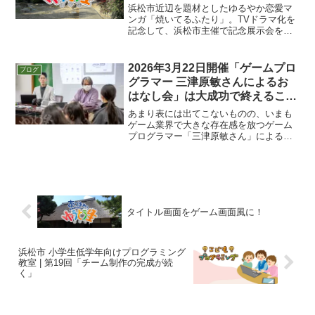
浜松市近辺を題材としたゆるやか恋愛マ
ンガ「焼いてるふたり」。TVドラマ化を
記念して、浜松市主催で記念展示会を開
催中です！場所は浜松市役所。実は雄踏
町の場所（よらっせYUTOなど）も登場
しているんですよ！よらっせYUTOに関
2026年3月22日開催「ゲームプロ
ブログ
してはこちらの記事...
グラマー 三津原敏さんによるお
はなし会」は大成功で終えること
ができました！
あまり表には出てこないものの、いまも
ゲーム業界で大きな存在感を放つゲーム
プログラマー「三津原敏さん」による、
子ども向けのおはなし会を、2026年3月
22日に開催いたしました。三津原敏さん
にゲームしごとについてきいてみよう！
え？あのゲームも関...
タイトル画面をゲーム画面風に！
浜松市 小学生低学年向けプログラミング
教室 | 第19回「チーム制作の完成が続
く」