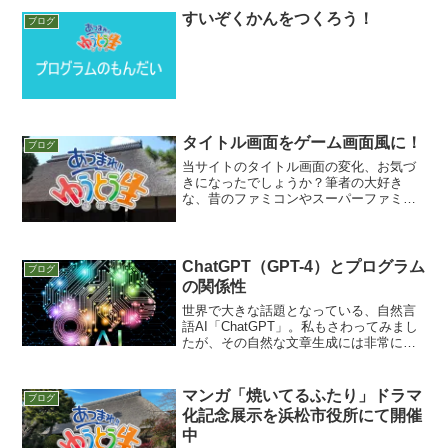
ただき、1教室 親子10人で開催。内容は
すいぞくかんをつくろう！
ブログ
第1回と同...
タイトル画面をゲーム画面風に！
ブログ
当サイトのタイトル画面の変化、お気づ
きになったでしょうか？筆者の大好き
な、昔のファミコンやスーパーファミコ
ンのようなドット絵ゲーム風にアレンジ
してみました！最初はただの絵を貼り付
けようかと思いましたが、プログラミン
グ教室の講師として、ここは...
ChatGPT（GPT-4）とプログラム
ブログ
の関係性
世界で大きな話題となっている、自然言
語AI「ChatGPT」。私もさわってみまし
たが、その自然な文章生成には非常に驚
きました。人間が書いているとしか思え
ない部分も多く、人間が多少手直しした
ら絶対にわからないほど自然です。そし
マンガ「焼いてるふたり」ドラマ
ブログ
てさらに驚いたの...
化記念展示を浜松市役所にて開催
中