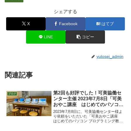
シェアする
X
Facebook
はてブ
LINE
コピー
yutosei_admin
関連記事
第2回も好評でした！可美協働セ
ブログ
ンター主催 2023年7月8日「可美
おやこ講座 はじめてのパソコン
プログラミング教室」
2023年7月8日に、可美協働センター様よ
り依頼をいただいた「可美おやこ講座
はじめてのパソコン プログラミング教
室」 第2回を開講いたしました。生徒5
人ずつで2教室です。親御さんにも参加い